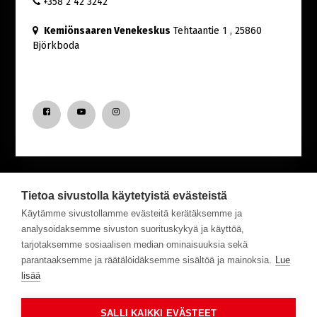
+358 2 42 3242
Kemiönsaaren Venekeskus
Tehtaantie 1
, 25860
Björkboda
Tietoa sivustolla käytetyistä evästeistä
Haluatko saada uutisia Venekeskuksesta?
Käytämme sivustollamme evästeitä kerätäksemme ja
analysoidaksemme sivuston suorituskykyä ja käyttöä,
tarjotaksemme sosiaalisen median ominaisuuksia sekä
Tilaa meidän uutiskirje!
parantaaksemme ja räätälöidäksemme sisältöä ja mainoksia.
Lue
lisää
Tilaa
SALLI KAIKKI EVÄSTEET