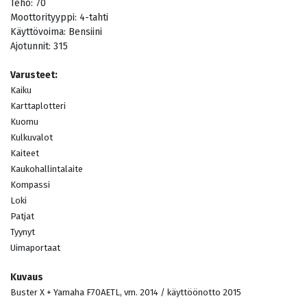
Teho:
70
Moottorityyppi:
4-tahti
Käyttövoima:
Bensiini
Ajotunnit:
315
Varusteet:
Kaiku
Karttaplotteri
Kuomu
Kulkuvalot
Kaiteet
Kaukohallintalaite
Kompassi
Loki
Patjat
Tyynyt
Uimaportaat
Kuvaus
Buster X + Yamaha F70AETL, vm. 2014 / käyttöönotto 2015