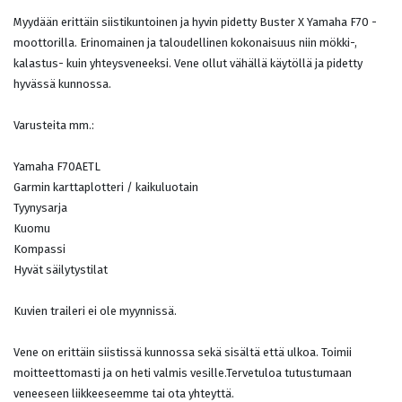
Myydään erittäin siistikuntoinen ja hyvin pidetty Buster X Yamaha F70 -
moottorilla. Erinomainen ja taloudellinen kokonaisuus niin mökki-,
kalastus- kuin yhteysveneeksi. Vene ollut vähällä käytöllä ja pidetty
hyvässä kunnossa.
Varusteita mm.:
Yamaha F70AETL
Garmin karttaplotteri / kaikuluotain
Tyynysarja
Kuomu
Kompassi
Hyvät säilytystilat
Kuvien traileri ei ole myynnissä.
Vene on erittäin siistissä kunnossa sekä sisältä että ulkoa. Toimii
moitteettomasti ja on heti valmis vesille.Tervetuloa tutustumaan
veneeseen liikkeeseemme tai ota yhteyttä.