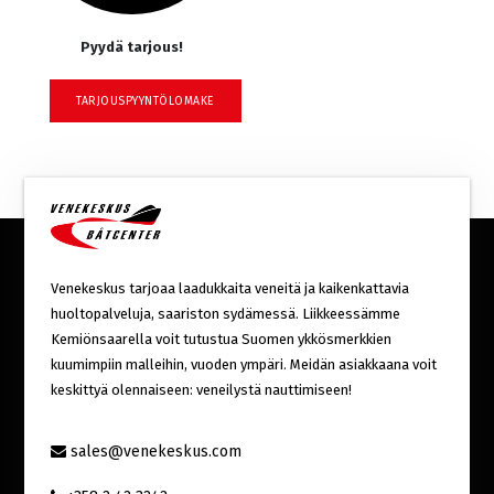
Pyydä tarjous!
TARJOUSPYYNTÖLOMAKE
Venekeskus tarjoaa laadukkaita veneitä ja kaikenkattavia
huoltopalveluja, saariston sydämessä. Liikkeessämme
Kemiönsaarella voit tutustua Suomen ykkösmerkkien
kuumimpiin malleihin, vuoden ympäri. Meidän asiakkaana voit
keskittyä olennaiseen: veneilystä nauttimiseen!
sales@venekeskus.com