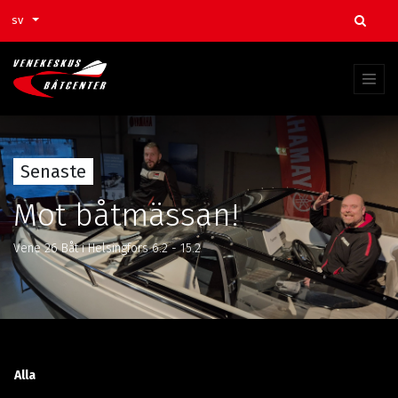
sv
Senaste
Mot båtmässan!
Vene 26 Båt i Helsingfors 6.2 - 15.2
Bloggar:
Alla