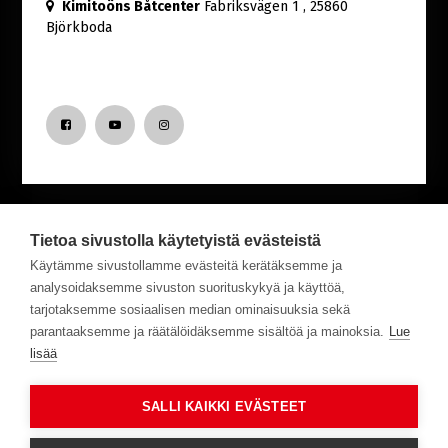
Kimitoöns Båtcenter
Fabriksvägen 1
, 25860
Björkboda
Tietoa sivustolla käytetyistä evästeistä
Nyfiken på senaste nytt från Båtcentret?
Käytämme sivustollamme evästeitä kerätäksemme ja
analysoidaksemme sivuston suorituskykyä ja käyttöä,
tarjotaksemme sosiaalisen median ominaisuuksia sekä
Prenumerera på vårt nyhetsbrev!
parantaaksemme ja räätälöidäksemme sisältöä ja mainoksia.
Lue
lisää
Tilaa
SALLI KAIKKI EVÄSTEET
Svenska