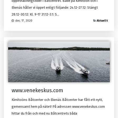
öppethållningstider i Båtcentret. Både på Kimitoön och i
Ekenäs håller vi öppet enligt följande: 24.12-27.12: Stängt
28.12-30.12: Kl. 9-17 31.12-3.1: S...
Aktuellt
dec. 17, 2020
www.venekeskus.com
Kimitoöns Båtcenter och Ekenäs Båtcenter har fått ett nytt,
gemensamt hem på nätet! På adressen www.venekeskus.com
hittar du från och med nu Båtcentrets båda