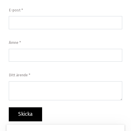
E-post
Ämne
Ditt ärende
Skicka