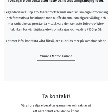
försäljare om olika alternativ och utrustningsmöjligheter.
Legendariska 150hp stoltserar fortfarande med sin smidiga utformning
och fantastiska funktioner, men nu får du ännu smidigare växling och
mer sofistikerad prestanda – tack vare den senaste Drive-by-Wire-
tekniken för vår digitala elektroniska gas och växling (150hp G).
För mer info, kontakta våra försäljare eller läs mer på Yamahas sidor:
Yamaha Motor Finland
Ta kontakt!
Våra försäljare berättar gärna mer och räknar ut
ett personligt erbjudande åt dig