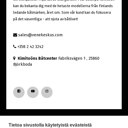
kan du bekanta dig med de hetaste modellerna från Finlands
ledande båtmärken, året om. Som vår kund kan du fokusera
på det väsentliga - att njuta av båtlivet!
sales@venekeskus.com
+358 2 42 3242
Kimitoöns Båtcenter
Fabriksvägen 1
, 25860
Björkboda
Tietoa sivustolla käytetyistä evästeistä
Nyfiken på senaste nytt från Båtcentret?