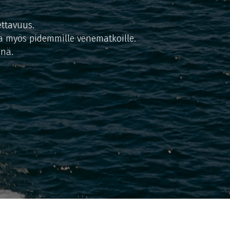
ettavuus.
 ja myös pidemmille venematkoille.
inä.