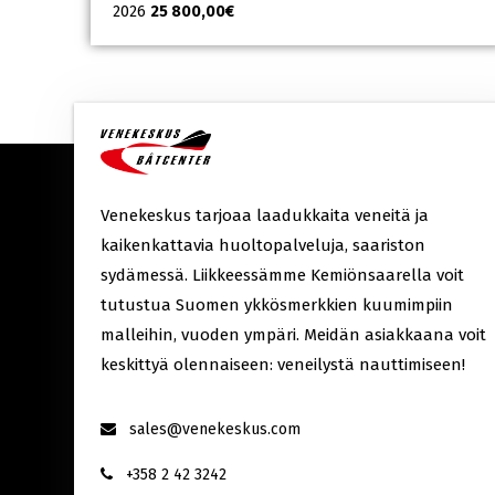
2026
25 800,00
€
Venekeskus tarjoaa laadukkaita veneitä ja
kaikenkattavia huoltopalveluja, saariston
sydämessä. Liikkeessämme Kemiönsaarella voit
tutustua Suomen ykkösmerkkien kuumimpiin
malleihin, vuoden ympäri. Meidän asiakkaana voit
keskittyä olennaiseen: veneilystä nauttimiseen!
sales@venekeskus.com
+358 2 42 3242