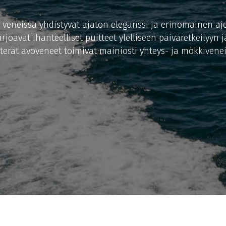
veneissä yhdistyvät ajaton eleganssi ja erinomainen aj
rjoavat ihanteelliset puitteet ylelliseen päiväretkeilyyn
terät avoveneet toimivat mainiosti yhteys- ja mökkivene