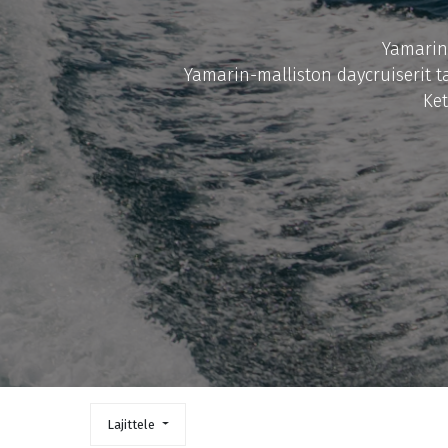
Yamarin 
Yamarin-malliston daycruiserit ta
Ket
Lajittele