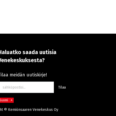
Haluatko saada uutisia
Venekeskuksesta?
Tilaa meidän uutiskirje!
Tilaa
Suomi
ht ©
Kemiönsaaren Venekeskus Oy