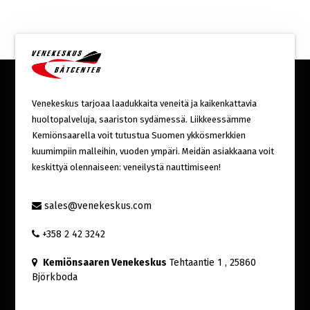
Venekeskus tarjoaa laadukkaita veneitä ja kaikenkattavia
huoltopalveluja, saariston sydämessä. Liikkeessämme
Kemiönsaarella voit tutustua Suomen ykkösmerkkien
kuumimpiin malleihin, vuoden ympäri. Meidän asiakkaana voit
keskittyä olennaiseen: veneilystä nauttimiseen!
sales@venekeskus.com
+358 2 42 3242
Kemiönsaaren Venekeskus
Tehtaantie 1
, 25860
Björkboda