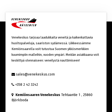
Venekeskus tarjoaa laadukkaita veneitä ja kaikenkattavia
huoltopalveluja, saariston sydämessä. Liikkeessämme
Kemiönsaarella voit tutustua Suomen ykkösmerkkien
kuumimpiin malleihin, vuoden ympäri. Meidän asiakkaana voit
keskittyä olennaiseen: veneilystä nauttimiseen!
sales@venekeskus.com
+358 2 42 3242
Kemiönsaaren Venekeskus
Tehtaantie 1
, 25860
Björkboda