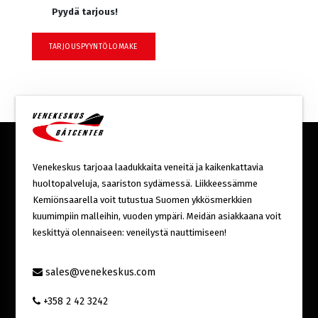
Pyydä tarjous!
TARJOUSPYYNTÖLOMAKE
Venekeskus tarjoaa laadukkaita veneitä ja kaikenkattavia
huoltopalveluja, saariston sydämessä. Liikkeessämme
Kemiönsaarella voit tutustua Suomen ykkösmerkkien
kuumimpiin malleihin, vuoden ympäri. Meidän asiakkaana voit
keskittyä olennaiseen: veneilystä nauttimiseen!
sales@venekeskus.com
+358 2 42 3242