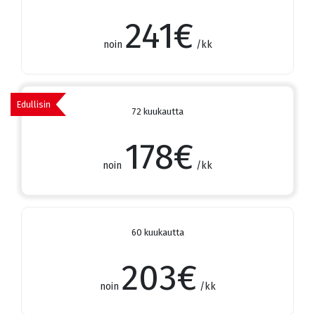
241
€
noin
/kk
Edullisin
72 kuukautta
178
€
noin
/kk
60 kuukautta
203
€
noin
/kk