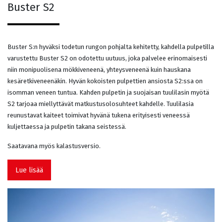
Buster S2
Buster S:n hyväksi todetun rungon pohjalta kehitetty, kahdella pulpetilla
varustettu Buster S2 on odotettu uutuus, joka palvelee erinomaisesti
niin monipuolisena mökkiveneenä, yhteysveneenä kuin hauskana
kesäretkiveneenäkin. Hyvän kokoisten pulpettien ansiosta S2:ssa on
isomman veneen tuntua. Kahden pulpetin ja suojaisan tuulilasin myötä
S2 tarjoaa miellyttävät matkustusolosuhteet kahdelle. Tuulilasia
reunustavat kaiteet toimivat hyvänä tukena erityisesti veneessä
kuljettaessa ja pulpetin takana seistessä.
Saatavana myös kalastusversio.
Lue lisää