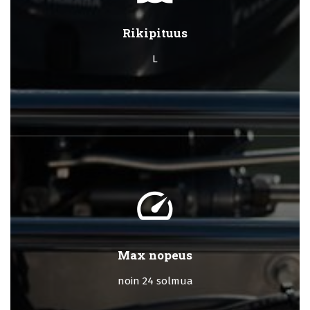
Rikipituus
L
speed
Max nopeus
noin 24 solmua