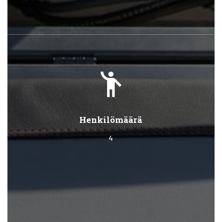
emoji_people
Henkilömäärä
4