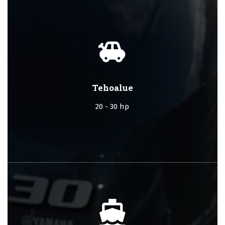
toys
Tehoalue
20 - 30 hp
directions_boat