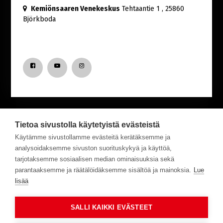
Kemiönsaaren Venekeskus
Tehtaantie 1
, 25860
Björkboda
Tietoa sivustolla käytetyistä evästeistä
Haluatko saada uutisia Venekeskuksesta?
Käytämme sivustollamme evästeitä kerätäksemme ja
analysoidaksemme sivuston suorituskykyä ja käyttöä,
tarjotaksemme sosiaalisen median ominaisuuksia sekä
Tilaa meidän uutiskirje!
parantaaksemme ja räätälöidäksemme sisältöä ja mainoksia.
Lue
lisää
Tilaa
SALLI KAIKKI EVÄSTEET
Suomi