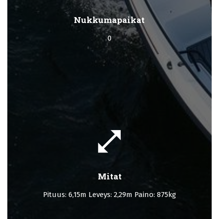
Nukkumapaikat
0
open_in_full
Mitat
Pituus: 6,15m Leveys: 2,29m Paino: 875kg