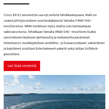
Cross BR 62 avovenettä saa nyt entistä tehokkaampaana. Malli on
saanut piristysruiskeen suorituskykyisistä Yamaha V MAX SHO -
moottoreista. VMAX merkitsee myös muilta osin kattavampaa
vakiovarustusta. Tehokkaan Yamaha VMAX SHO -moottorin lisäksi
varustukseen kuuluvat ajettavuutta ja mukavuutta parantavat
trimmitasot, monikäyttöinen vesihiihto- ja lisävarustekaari, vahvistimen
ja kaiuttimet sisältävä Entertainment-paketti sekä lattian Softdeck-
pinnoitteet.
Lue lisää veneestä