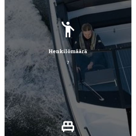
emoji_people
Henkilömäärä
7
single_bed