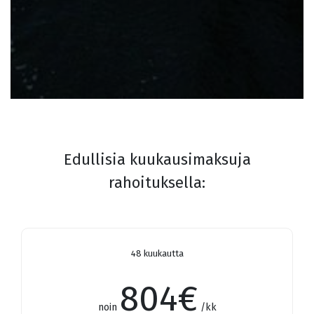
Edullisia kuukausimaksuja
rahoituksella:
48 kuukautta
804
€
noin
/kk