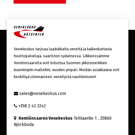
Venekeskus tarjoaa laadukkaita veneitä ja kaikenkattavia
huoltopalveluja, saariston sydämessä. Liikkeessämme
Kemiönsaarella voit tutustua Suomen ykkösmerkkien
kuumimpiin malleihin, vuoden ympäri. Meidän asiakkaana voit
keskittyä olennaiseen: veneilystä nauttimiseen!
sales@venekeskus.com
+358 2 42 3242
Kemiönsaaren Venekeskus
Tehtaantie 1
, 25860
Björkboda