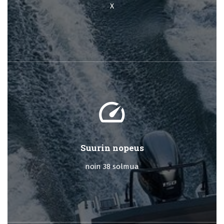
X
speed
Suurin nopeus
noin 38 solmua