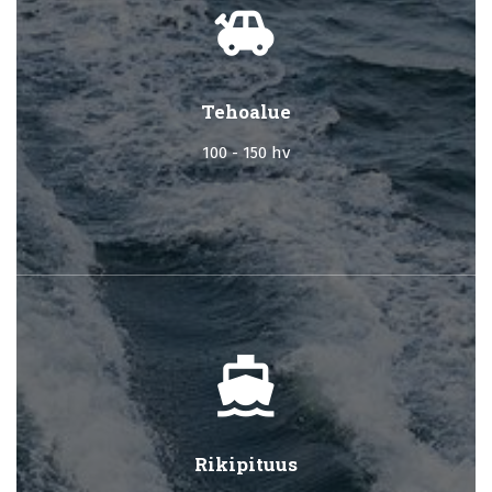
toys
Tehoalue
100 - 150 hv
directions_boat
Rikipituus