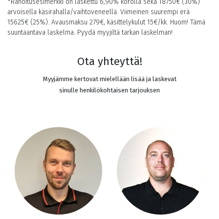
*Rahoitusesimerkki on laskettu 6,90% korolla sekä
18750
€ (30%)
arvoisella käsirahalla/vaihtoveneellä. Viimeinen suurempi erä
15625
€ (25%). Avausmaksu 279€, käsittelykulut 15€/kk. Huom! Tämä
suuntaantava laskelma. Pyydä myyjiltä tarkan laskelman!
Ota yhteyttä!
Myyjämme kertovat mielellään lisää ja laskevat
sinulle henkilökohtaisen tarjouksen