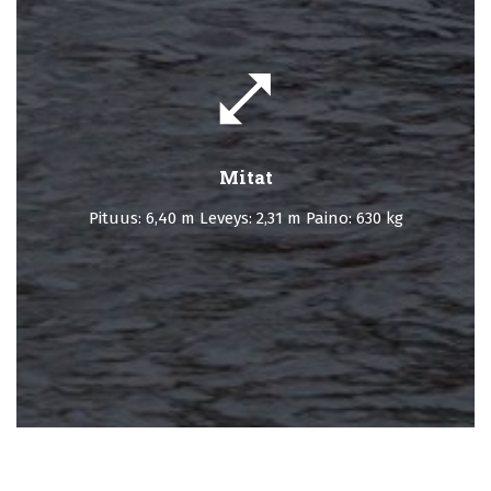
open_in_full
Mitat
Pituus: 6,40 m Leveys: 2,31 m Paino: 630 kg