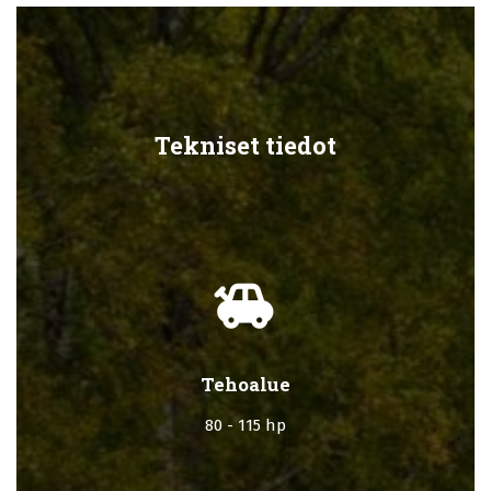
Tekniset tiedot
toys
Tehoalue
80 - 115 hp