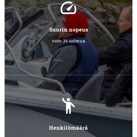
speed
Suurin nopeus
noin 34 solmua
emoji_people
Henkilömäärä