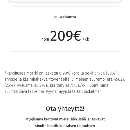
60 kuukautta
209
€
noin
/kk
*Rahoitusesimerkki on laskettu 6,90% korolla sekä
5475
€ (30%)
arvoisella käsirahalla/vaihtoveneellä. Viimeinen suurempi erä
4562
€
(25%). Avausmaksu 279€, käsittelykulut 15€/kk. Huom! Tämä
suuntaantava laskelma. Pyydä myyjiltä tarkan laskelman!
Ota yhteyttä!
Myyjämme kertovat mielellään lisää ja laskevat
sinulle henkilökohtaisen tarjouksen