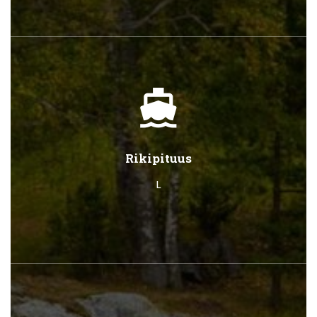
directions_boat
Rikipituus
L