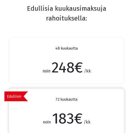
Edullisia kuukausimaksuja
rahoituksella:
48 kuukautta
248
€
noin
/kk
Edullisin
72 kuukautta
183
€
noin
/kk