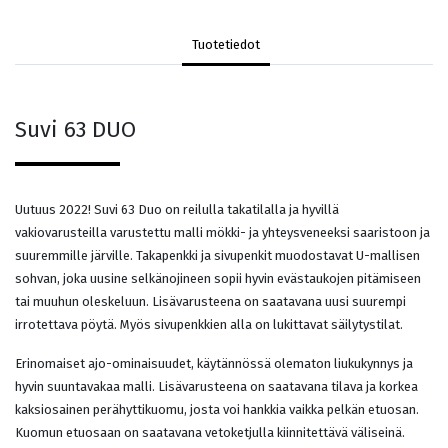
Tuotetiedot
Suvi 63 DUO
Uutuus 2022! Suvi 63 Duo on reilulla takatilalla ja hyvillä
vakiovarusteilla varustettu malli mökki- ja yhteysveneeksi saaristoon ja
suuremmille järville. Takapenkki ja sivupenkit muodostavat U-mallisen
sohvan, joka uusine selkänojineen sopii hyvin evästaukojen pitämiseen
tai muuhun oleskeluun. Lisävarusteena on saatavana uusi suurempi
irrotettava pöytä. Myös sivupenkkien alla on lukittavat säilytystilat.
Erinomaiset ajo-ominaisuudet, käytännössä olematon liukukynnys ja
hyvin suuntavakaa malli. Lisävarusteena on saatavana tilava ja korkea
kaksiosainen perähyttikuomu, josta voi hankkia vaikka pelkän etuosan.
Kuomun etuosaan on saatavana vetoketjulla kiinnitettävä väliseinä.