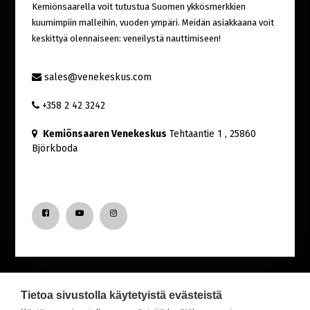
Kemiönsaarella voit tutustua Suomen ykkösmerkkien
kuumimpiin malleihin, vuoden ympäri. Meidän asiakkaana voit
keskittyä olennaiseen: veneilystä nauttimiseen!
sales@venekeskus.com
+358 2 42 3242
Kemiönsaaren Venekeskus
Tehtaantie 1
, 25860
Björkboda
Tietoa sivustolla käytetyistä evästeistä
Haluatko saada uutisia Venekeskuksesta?