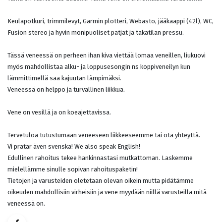
Keulapotkuri, trimmilevyt, Garmin plotteri, Webasto, jääkaappi (42l), WC,
Fusion stereo ja hyvin monipuoliset patjat ja takatilan pressu.
Tässä veneessä on perheen ihan kiva viettää lomaa veneillen, liukuovi
myös mahdollistaa alku- ja loppusesongin ns koppiveneilyn kun
lämmittimellä saa kajuutan lämpimäksi.
Veneessä on helppo ja turvallinen liikkua.
Vene on vesillä ja on koeajettavissa.
Tervetuloa tutustumaan veneeseen liikkeeseemme tai ota yhteyttä.
Vi pratar även svenska! We also speak English!
Edullinen rahoitus tekee hankinnastasi mutkattoman. Laskemme
mielellämme sinulle sopivan rahoituspaketin!
Tietojen ja varusteiden oletetaan olevan oikein mutta pidätämme
oikeuden mahdollisiin virheisiin ja vene myydään niillä varusteilla mitä
veneessä on.