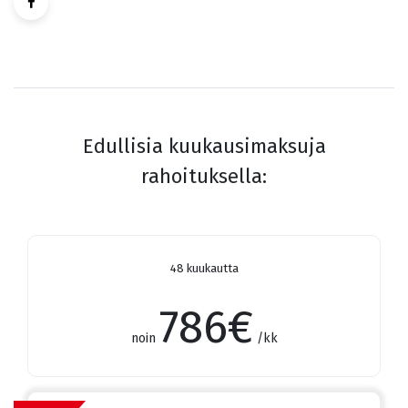
Edullisia kuukausimaksuja
rahoituksella:
48 kuukautta
786
€
noin
/kk