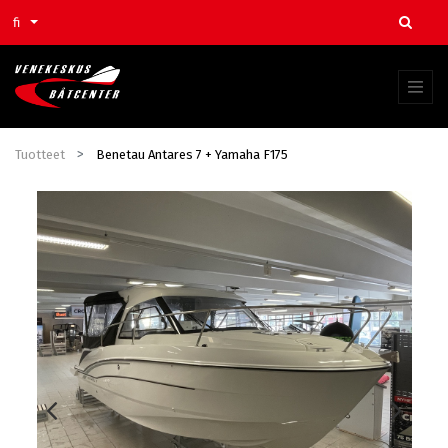
fi
Tuotteet
Benetau Antares 7 + Yamaha F175