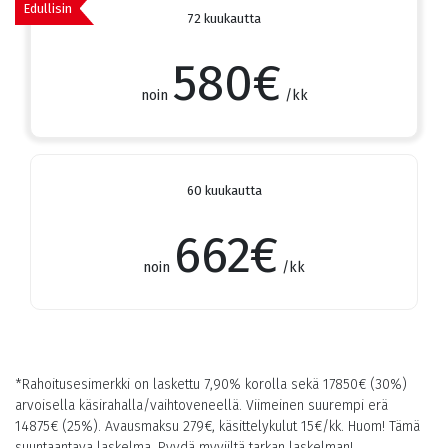
Edullisin
72 kuukautta
580
€
noin
/kk
60 kuukautta
662
€
noin
/kk
*Rahoitusesimerkki on laskettu 7,90% korolla sekä
17850
€ (30%)
arvoisella käsirahalla/vaihtoveneellä. Viimeinen suurempi erä
14875
€ (25%). Avausmaksu 279€, käsittelykulut 15€/kk. Huom! Tämä
suuntaantava laskelma. Pyydä myyjiltä tarkan laskelman!