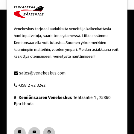
Venekeskus tarjoaa laadukkaita veneitä ja kaikenkattavia
huoltopalveluja, saariston sydämessä. Liikkeessämme
Kemiönsaarella voit tutustua Suomen ykkösmerkkien
kuumimpiin malleihin, vuoden ympäri. Meidän asiakkaana voit
keskittyä olennaiseen: veneilystä nauttimiseen!
sales@venekeskus.com
+358 2 42 3242
Kemiönsaaren Venekeskus
Tehtaantie 1
, 25860
Björkboda