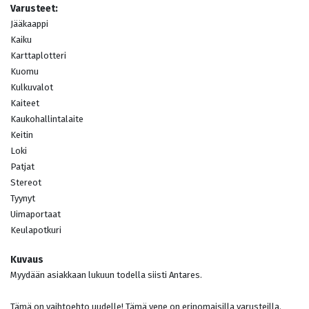
Varusteet:
Jääkaappi
Kaiku
Karttaplotteri
Kuomu
Kulkuvalot
Kaiteet
Kaukohallintalaite
Keitin
Loki
Patjat
Stereot
Tyynyt
Uimaportaat
Keulapotkuri
Kuvaus
Myydään asiakkaan lukuun todella siisti Antares.
Tämä on vaihtoehto uudelle! Tämä vene on erinomaisilla varusteilla.