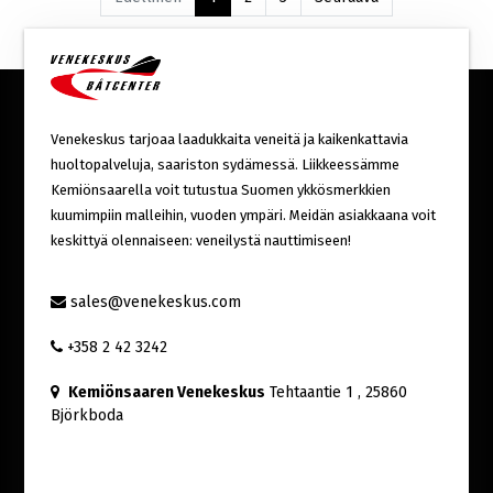
Venekeskus tarjoaa laadukkaita veneitä ja kaikenkattavia
huoltopalveluja, saariston sydämessä. Liikkeessämme
Kemiönsaarella voit tutustua Suomen ykkösmerkkien
kuumimpiin malleihin, vuoden ympäri. Meidän asiakkaana voit
keskittyä olennaiseen: veneilystä nauttimiseen!
sales@venekeskus.com
+358 2 42 3242
Kemiönsaaren Venekeskus
Tehtaantie 1
, 25860
Björkboda