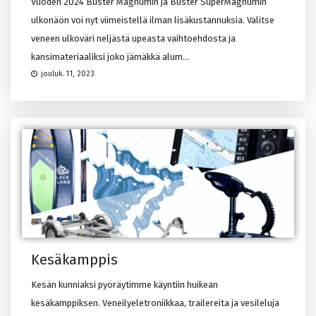
Vuoden 2024 Buster Magnumin ja Buster SuperMagnumin
ulkonäön voi nyt viimeistellä ilman lisäkustannuksia. Valitse
veneen ulkoväri neljästä upeasta vaihtoehdosta ja
kansimateriaaliksi joko jämäkkä alum...
jouluk. 11, 2023
Kesäkamppis
Kesän kunniaksi pyöräytimme käyntiin huikean
kesäkamppiksen. Veneilyeletroniikkaa, trailereita ja vesileluja