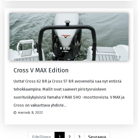
Cross V MAX Edition
Uutta! Cross 62 BR ja Cross 57 BR avoveneitä saa nyt entistä
tehokkaampina. Mallit ovat saaneet piristysruiskeen
suorituskykyisistä Yamaha V MAX SHO -moottoreista. V MAX ja
Cross on vakuuttava yhdiste...
marrask. 8, 2022
Edellinen
1
2
3
Seuraava