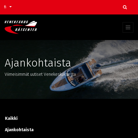
fi
Ajankohtaista
Viimeisimmät uutiset Venekeskuksesta
Blogit:
Kaikki
Ajankohtaista